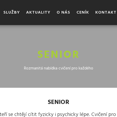
SLUŽBY
AKTUALITY
O NÁS
CENÍK
KONTAKT
SENIOR
Rozmanitá nabídka cvičení pro každého
SENIOR
ří se chtějí cítit fyzicky i psychicky lépe. Cvičení pro