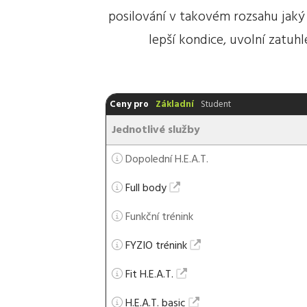
posilování v takovém rozsahu jak
lepší kondice, uvolní zatuhl
Ceny pro
Základní
Student
Jednotlivé služby
Dopolední H.E.A.T.
Full body
Funkční trénink
FYZIO trénink
Fit H.E.A.T.
H.E.A.T. basic