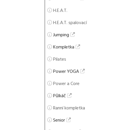
H.E.A.T.
H.E.A.T. spalovací
Jumping
Kompletka
Pilates
Power YOGA
Power a Core
Půlkáč
Ranní kompletka
Senior